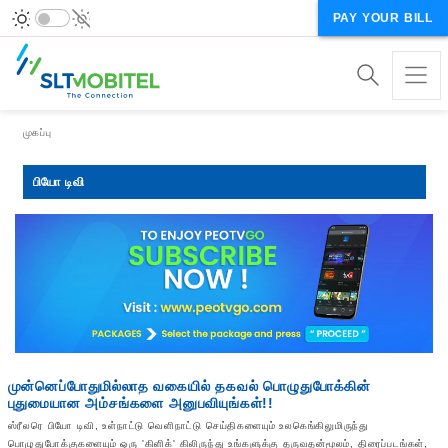
PAY YOUR BILL
Breadcrumb
முகப்பு
பியோ டிவி
முன்னெப்போதுமில்லாத வகையில் தகவல் பொழுதுபோக்கின்
புதுமையான அம்சங்களை அனுபவியுங்கள்!!
ஸ்ரீலரெ பியோ டிவி, உள்நாட்டு வெளிநாட்டு செய்திகளையும் உலகெங்கிலுமிருந்து
பொழுதுபோக்குகளையும் ஒரு 'கிளிக்' கிலிருந்து உங்களுக்கு தருவதன்மூலம், திரைப்படங்கள்,