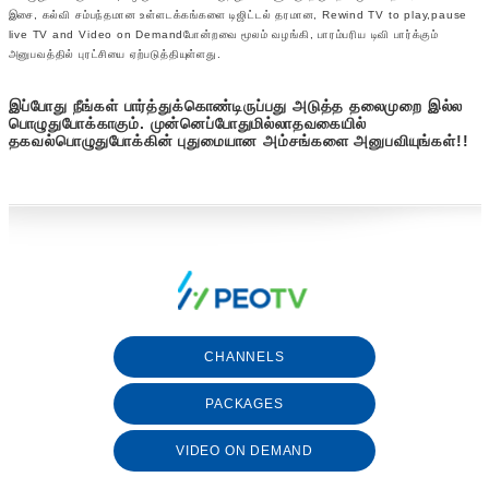
இசை, கல்வி சம்பந்தமான உள்ளடக்கங்களை டிஜிட்டல் தரமான, Rewind TV to play,pause
live TV and Video on Demandபோன்றவை மூலம் வழங்கி, பாரம்பரிய டிவி பார்க்கும்
அனுபவத்தில் புரட்சியை ஏற்படுத்தியுள்ளது.
இப்போது நீங்கள் பார்த்துக்கொண்டிருப்பது அடுத்த தலைமுறை இல்ல
பொழுதுபோக்காகும். முன்னெப்போதுமில்லாதவகையில்
தகவல்பொழுதுபோக்கின் புதுமையான அம்சங்களை அனுபவியுங்கள்!!
CHANNELS
PACKAGES
VIDEO ON DEMAND