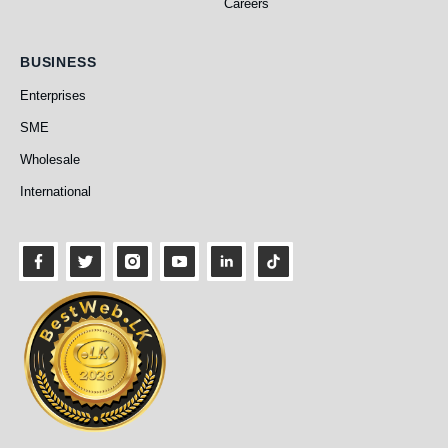
Careers
Business
BUSINESS
Enterprises
SME
Wholesale
International