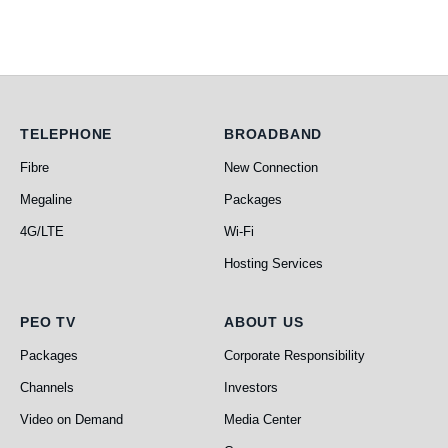
Telephone
Broadband
TELEPHONE
BROADBAND
Fibre
New Connection
Megaline
Packages
4G/LTE
Wi-Fi
Hosting Services
PEO TV
About Us
PEO TV
ABOUT US
Packages
Corporate Responsibility
Channels
Investors
Video on Demand
Media Center