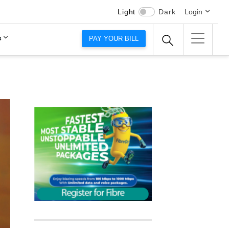
Light
Dark
Login
s
PAY YOUR BILL