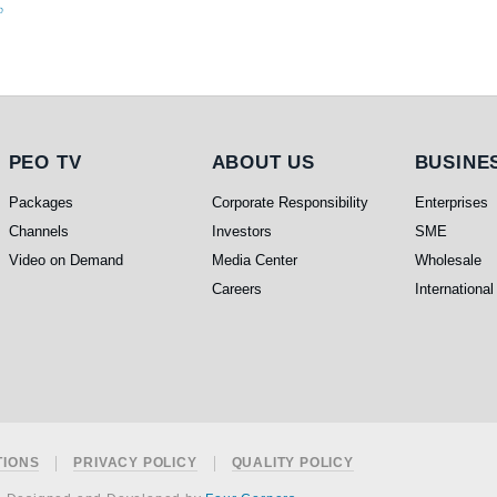
்
PEO TV
About Us
Busines
PEO TV
ABOUT US
BUSINE
Packages
Corporate Responsibility
Enterprises
Channels
Investors
SME
Video on Demand
Media Center
Wholesale
Careers
International
TIONS
PRIVACY POLICY
QUALITY POLICY