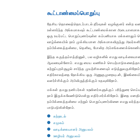
கூட்டாண்மைப்பொறுப்பு
தேசிய தொலைத்தொடர்பாடல் தீர்வுகள் வழங்குனர் என்ற வகை
உள்ளார்ந்த அங்கமாகவும் கூட்டாண்மைக்கான அடையாளமாகவும
ஒரு உயர்மட்ட பொறுப்புணர்வுள்ள கம்பனியாக மக்களாலும் 
வாழ்க்கையில் நாம் முக்கியமான அங்கமாகவிருந்து அவர்க
நம்பிக்கைத்தன்மை, தெளிவு, போன்ற அம்சங்களைக்கொண்ட எம
இந்த கருத்தம்சத்தினுள், பல வழிகளில் எமது வாடிக்கையாளர
ஆவலாயுள்ளோம். எமது மைய வணிகச் செயற்பாடுகளைத்தாண
சுற்றுப்புறச்சூழல் சார்ந்த முயற்சிகளையும் எடுத்துவருகிறோம
எதிர்காலத்தை நோக்கிய ஒரு அணுகுமுறையுடன், இலங்கையின
வளர்ச்சிக்கும் அபிவிருத்திக்கும் உதவுகிறோம்.
மக்கள் தமது நண்பர்கள் உறவினர்களுக்குப் பரிந்துரை செய
நாம் இருக்கவேண்டுமென்று எதிர்பார்க்கிறோம். இதை மனதில
நம்பிக்கைத்தன்மை மற்றும் பொறுப்புணர்வினை எமது வர்த்தக
பாடுபடுகின்றோம்.
சுற்றாடல்
சமூகம்
வாடிக்கையாளர் அனுபவம்
ஊழியர் அனுபவம்