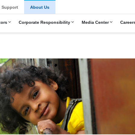
Support
About Us
tors
Corporate Responsibility
Media Center
Career