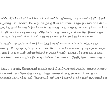
யில், ஸ்ரீலங்கா ரெலிகொம்மின் கூட்டாண்மைப்பொறுப்பானது, அதன் வணிகத்திட்டத்தின்
ுள்ளது. நாட்டுக்காக 160 வருடங்களுக்கு மேலாகச் சேவைபுரிந்துவரும் ஸ்ரீலங்கா ரெலி
தொழில் நிறுவன்ங்களாலும் இனங்காணப்பட்டுள்ளது. எமது பெறுமதிமிக்க வாடிக்கையாளர்க
ளின் எதிர்காலத்தை வடிவமைக்கும் அதேநேரம், எமது வணிகமும் அதன் தொழிற்பாடுகளும்
து உயர் நிலைப்பாட்டைக் காப்பாற்றுவதற்ககாக நாம் தொடர்ந்தும் உழைப்போம்.
் மற்றும் பங்குதாரர்களின் வாழ்க்கைத்தரத்தையும் வேலையையும் மேம்படுத்துவதற்கு
்டி, ஒவ்வொருவருக்கும் ஏற்கப்படத்தக்க செலவிலான சேவைகளை வழங்குவதுடன், சமூக,
். மேலும், ஒரு நாட்டின் முன்னேற்றத்துக்கு தொழில்நுட்பம் முக்கிய பங்கினை வகிப்பதால்,
் எல்லாப்பாகங்களிலும் டிஜிட்டல் ஒருங்கிணைப்பை ஊக்கப்படுத்தி, தேசிய பொருளாதார
்யக்கூடிய அளவில், இலங்கையின் மிகவும் விரும்பப்படும் தொலைத்தொடர்பு வர்த்தக சின்ன
்கொண்டு, நாம் தொடர்ந்தும் எமது பங்குதாரர்களுடன் நல்லுறவுகளைப்பேணி, தரம்,
சின்னம் பிரதிபலித்து, நாம் இத்துறையில் நீண்டகாலம் நிலைத்து நிற்கவேண்டுமென்பதற்கா