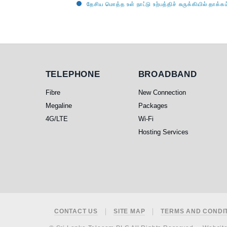
தேசிய மொத்த உள் நாட்டு உற்பத்திச் சுருக்கியில் தாக்கம
Telephone
Broadband
TELEPHONE
BROADBAND
Fibre
New Connection
Megaline
Packages
4G/LTE
Wi-Fi
Hosting Services
Footer
CONTACT US
SITE MAP
TERMS AND CONDI