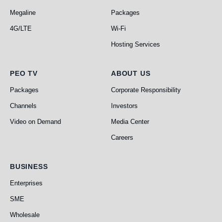
Megaline
Packages
4G/LTE
Wi-Fi
Hosting Services
PEO TV
About Us
PEO TV
ABOUT US
Packages
Corporate Responsibility
Channels
Investors
Video on Demand
Media Center
Careers
Business
BUSINESS
Enterprises
SME
Wholesale