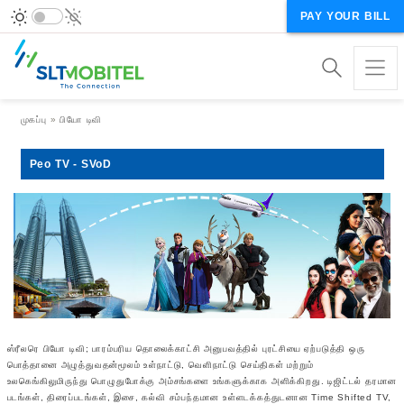
PAY YOUR BILL
Breadcrumb
முகப்பு
பியோ டிவி
Peo TV - SVoD
ஸ்ரீலரெ பியோ டிவி; பாரம்பரிய தொலைக்காட்சி அனுபவத்தில் புரட்சியை ஏற்படுத்தி ஒரு
பொத்தானை அழுத்துவதன்மூலம் உள்நாட்டு, வெளிநாட்டு செய்திகள் மற்றும்
உலகெங்கிலுமிருந்து பொழுதுபோக்கு அம்சங்களை உங்களுக்காக அளிக்கிறது. டிஜிட்டல் தரமான
படங்கள், திரைப்படங்கள், இசை, கல்வி சம்பந்தமான உள்ளடக்கத்துடனான Time Shifted TV,