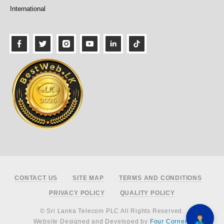
International
Footer
CONTACT US
SITE MAP
TERMS AND CONDITIONS
PRIVACY POLICY
QUALITY POLICY
© Sri Lanka Telecom PLC All Rights Reserved.
Website Designed and Developed by
Four Corners