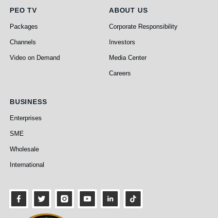
PEO TV
About Us
PEO TV
ABOUT US
Packages
Corporate Responsibility
Channels
Investors
Video on Demand
Media Center
Careers
Business
BUSINESS
Enterprises
SME
Wholesale
International