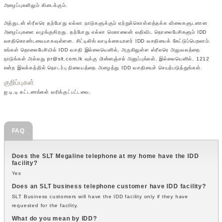
அழைப்புகளிலும் கிடைக்கும்.
அத்துடன் ஸ்ரீலரெ தற்போது எல்லா நாடுகளுக்கும் ஏற்றுக்கொள்ளத்தக்க விலைகளுடனான
அழைப்புகளை வழங்குகிறது. தற்போது எல்லா மெகாலைன் வதிவிட தொலைபேசிகளும் IDD
வசதிகொண்டவையாகவுள்ளன. சிட்டிலிங் வாடிக்கையாளர் IDD வசதியைக் கேட்டுப்பெறலாம்.
உங்கள் தொலைபேசியில் IDD வசதி இல்லையெனில், அருகிலுள்ள ஸ்ரீலரெ அலுவலத்தை
நாடுங்கள் அல்லது pr@slt.com.lk வுக்கு மின்னஞ்சல் அனுப்புங்கள். இல்லையெனில், 1212
என்ற இலக்கத்தில் தொடர்பு நிலையத்தை அழைத்து IDD வசதியைச் செயற்படுத்துங்கள்.
குறிப்புகள்
ஐ.டி.டி கட்டணங்கள் வரிக்குட்பட்டவை.
FAQ
Does the SLT Megaline telephone at my home have the IDD
facility?
Yes
Does an SLT business telephone customer have IDD facility?
SLT Business customers will have the IDD facility only if they have
requested for the facility.
What do you mean by IDD?