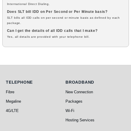
International Direct Dialing.
Does SLT bill IDD on Per Second or Per Minute basis?
SLT bills all IDD calls on per second or minute basis as defined by each
package.
Can I get the details of all IDD calls that I make?
Yes, all details are provided with your telephone bill.
Telephone
Broadband
TELEPHONE
BROADBAND
Fibre
New Connection
Megaline
Packages
4G/LTE
Wi-Fi
Hosting Services