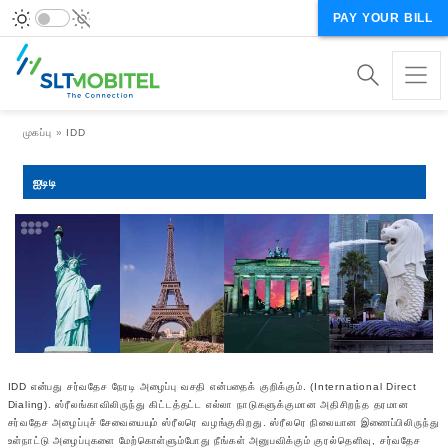
PAY YOUR BILL
Breadcrumb
முகப்பு
IDD
ஐடிடி
IDD என்பது சர்வதேச நேரடி அழைப்பு வசதி என்பதைக் குறிக்கும். (International Direct
Dialing). ஸ்ரீலங்காவிலிருந்து கிட்டத்தட்ட எல்லா நாடுகளுக்குமான அதிசிறந்த தரமான
சர்வதேச அழைப்புச் சேவையையும் ஸ்ரீலரெ வழங்குகிறது. ஸ்ரீலரெ நிலையான இணைப்பிலிருந்து
உள்நாட்டு அழைப்புகளை மேற்கொள்ளும்போது நீங்கள் அனுபவிக்கும் குரல்தெளிவு, சர்வதேச