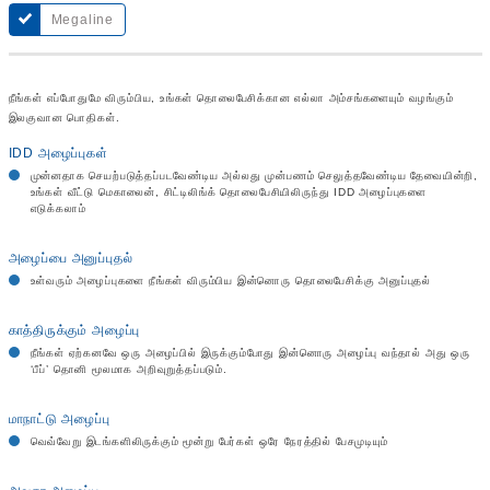
Megaline
நீங்கள் எப்போதுமே விரும்பிய, உங்கள் தொலைபேசிக்கான எல்லா அம்சங்களையும் வழங்கும்
இலகுவான பொதிகள்.
IDD அழைப்புகள்
முன்னதாக செயற்படுத்தப்படவேண்டிய அல்லது முன்பணம் செலுத்தவேண்டிய தேவையின்றி,
உங்கள் வீட்டு மெகாலைன், சிட்டிலிங்க் தொலைபேசியிலிருந்து IDD அழைப்புகளை
எடுக்கலாம்
அழைப்பை அனுப்புதல்
உள்வரும் அழைப்புகளை நீங்கள் விரும்பிய இன்னொரு தொலைபேசிக்கு அனுப்புதல்
காத்திருக்கும் அழைப்பு
நீங்கள் ஏற்கனவே ஒரு அழைப்பில் இருக்கும்போது இன்னொரு அழைப்பு வந்தால் அது ஒரு
‘பீப்’ தொனி மூலமாக அறிவுறுத்தப்படும்.
மாநாட்டு அழைப்பு
வெவ்வேறு இடங்களிலிருக்கும் மூன்று பேர்கள் ஒரே நேரத்தில் பேசமுடியும்