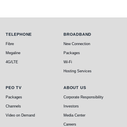
Telephone
Broadband
TELEPHONE
BROADBAND
Fibre
New Connection
Megaline
Packages
4G/LTE
Wi-Fi
Hosting Services
PEO TV
About Us
PEO TV
ABOUT US
Packages
Corporate Responsibility
Channels
Investors
Video on Demand
Media Center
Careers