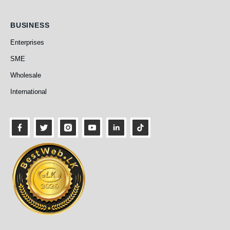
Business
BUSINESS
Enterprises
SME
Wholesale
International