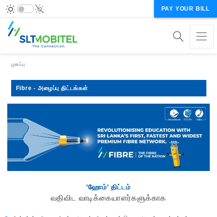
PAY YOUR BILL
Breadcrumb
முகப்பு
Fibre - அழைப்பு திட்டங்கள்
'ஹோம்' திட்டம்
வதிவிட வாடிக்கையாளர்களுக்காக