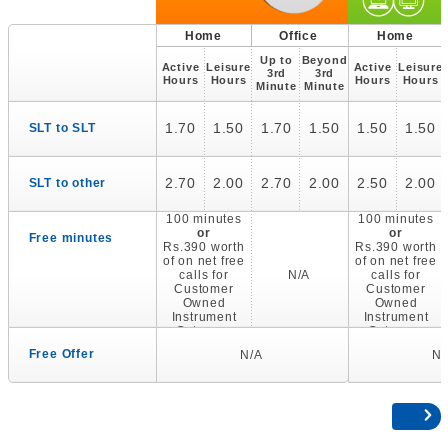
Home
Office
Home
Up to
Beyond
Active
Leisure
Active
Leisure
3rd
3rd
Hours
Hours
Hours
Hours
Minute
Minute
1.70
1.50
1.70
1.50
1.50
1.50
SLT to SLT
2.70
2.00
2.70
2.00
2.50
2.00
SLT to other
100 minutes
100 minutes
or
or
Free minutes
Rs.390 worth
Rs.390 worth
of on net free
of on net free
calls for
N/A
calls for
Customer
Customer
Owned
Owned
Instrument
Instrument
Category
Category
Free Offer
N/A
N/