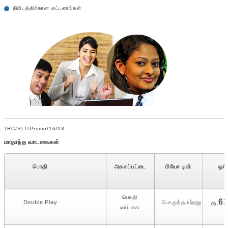
நிமிடத்திற்கான கட்டணங்கள்
TRC/SLT/Promo/16/03
மாதாந்த வாடகைகள்
பொதி
அகலப்பட்டை
பியோ டிவி
ஒ/ப
பொதி
6
Double Play
பொருத்தமற்றது
ரூ.
வாடகை