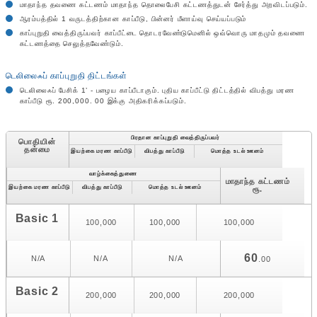
மாதாந்த தவணை கட்டணம் மாதாந்த தொலைபேசி கட்டணத்துடன் சேர்த்து அறவிடப்படும்.
ஆரம்பத்தில் 1 வருடத்திற்கான காப்பீடு, பின்னர் மீளாய்வு செய்யப்படும்
காப்புறுதி வைத்திருப்பவர் காப்பீட்டை தொடரவேண்டுமெனில் ஒவ்வொரு மாதமும் தவணை
கட்டணத்தை செலுத்தவேண்டும்.
டெலிலைஃப் காப்புறுதி திட்டங்கள்
டெலிலைஃப் பேசிக் 1’ - பழைய காப்பீடாகும். புதிய காப்பீட்டு திட்டத்தில் விபத்து மரண
காப்பீடு ரூ. 200,000. 00 இக்கு அதிகரிக்கப்படும்.
பிரதான காப்புறுதி வைத்திருப்பவர்
பொதியின்
தன்மை
இயற்கை மரண காப்பீடு
விபத்து காப்பீடு
மொத்த உடல் ஊனம்
வாழ்க்கைத்துணை
மாதாந்த கட்டணம்
இயற்கை மரண காப்பீடு
விபத்து காப்பீடு
மொத்த உடல் ஊனம்
ரூ.
Basic 1
100,000
100,000
100,000
60
N/A
N/A
N/A
.00
Basic 2
200,000
200,000
200,000