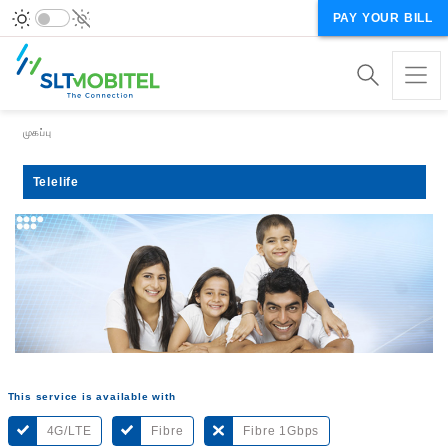
PAY YOUR BILL
Breadcrumb
முகப்பு
Telelife
This service is available with
4G/LTE
Fibre
Fibre 1Gbps