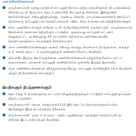
பணக்கோரிக்கைகள்
வாடிக்கையாளர் தனது வாணாள் காப்புறுதி கோரல் பற்றிய எந்தவிதமான விடயங்களையும்
ஸ்ரீலரெ வுடன் நேரடியாக தொடர்புகொண்டு கேட்குமாறு ஸ்ரீலங்கா இன்சூரன்ஸ்
கோர்பொரேஷன் அறிவுறுத்தியுள்ளது. அதன்படி ஸ்ரீலரெ, வாடிக்கையாளரினால் கோரப்பட்ட
எந்தவொரு காப்புறுதி பண கொடுப்பனவுகள் பற்றிய தொடர்புகளை ஏற்படுத்திக்கொள்ளும்.
சகல பணக்கோரல்களும் ஸ்ரீலரெ உடன் ஆலோசித்தபின்னர் வழங்கப்படும். வாடிக்கையாளர்
நோயினால் மரணமடைந்திருக்கும் பட்சத்தில், முதலாவது காப்புறுதி கட்டணம்
செலுத்தப்பட்ட நாளிலிருந்து 60 நாட்களின் பின்னரான பணக்கோரல்களே
கொடுப்பனவுக்காக கவனத்தில் கொள்ளப்படும் .
சகல பணக்கோரிக்கைகளும் மரணம் அல்லது விபத்து காரணமாக நிரந்தரமான, மொத்த
உடல் ஊனம் ஏற்பட்ட 3 மாதங்களுக்குள் விண்ணப்பிக்கப்படவேண்டும்.
ஏற்கனவே இருந்த நோய்களுக்கான பணக்கோரிக்கைகள் ஏற்றுக்கொள்ளப்படமாட்டா.
(உதாரணமாக, வாணாள் காப்புறுதி விண்ணப்பிக்க முன்னரே இருந்த நோய்கள்).
சகல பணக்கோரல்களையும் தீர்த்துவைக்கும்போது, காப்புறுதி சான்றிதழில் உள்ள நியதிகள்
மற்றும் நிபந்தனைகள் பொருந்தும்.
நியதிகளும் நிபந்தனைகளும்
தொடர்ந்து 3 மாதங்களுக்கு கட்டணம் செலுத்தாதிருக்கும் பட்சத்தில் காப்புறுதி ஒப்பந்தம்
நீக்கப்பட்டுவிடும்.
வாடிக்கையாளர் அவசர அழைப்பான1212 இல் தொடர்பு கொள்வதன்மூலம் எந்த
நேரத்திலும் இந்த ஒப்பந்தத்தை நீக்கலாம்.
வாடிக்கையாளர் 'நல்ல உடல் நலம் ' பற்றிய உறுதிமொழி படிவத்தில் கையொப்பமிட்டு,
ஸ்ரீலரெ இடம் சமர்ப்பித்தல் வேண்டும்.