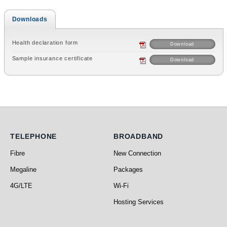
Downloads
Health declaration form
Download
Sample insurance certificate
Download
Telephone
Broadband
TELEPHONE
BROADBAND
Fibre
New Connection
Megaline
Packages
4G/LTE
Wi-Fi
Hosting Services