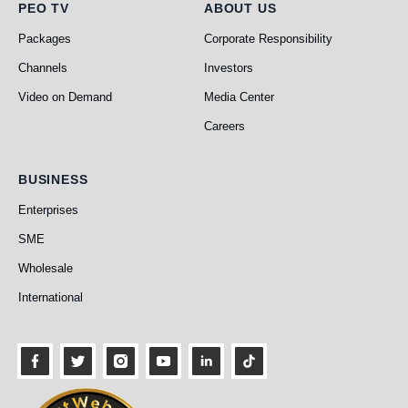
PEO TV
About Us
PEO TV
ABOUT US
Packages
Corporate Responsibility
Channels
Investors
Video on Demand
Media Center
Careers
Business
BUSINESS
Enterprises
SME
Wholesale
International