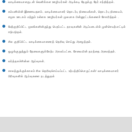
வாடிக்கையாளருடன் வெளிக்கள ஊழியர்கள் அடிக்கடி நேருக்கு நேர் சந்தித்தல்.
கம்பனியின் இணையதளம், வாடிக்கையாளர் தொடர்பு நிலையங்கள், தொடர்பு நிலையம்,
சமூக ஊடகம் மற்றும் உள்ளக ஊழியர்கள் மூலமாக பின்னூட்டங்களைச் சேகரித்தல் .
மேற்குறிப்பிட்ட மூலங்களிலிருந்து பெறப்பட்ட தரவுகளின் அடிப்படையில் முன்செயற்பாட்டில்
ஈடுபடுதல்.
சில குறிப்பிட்ட வாடிக்கையாளரைத் தெரிவு செய்து அழைத்தல்.
ஒழுங்குறுத்தும் தேவைகளுக்கேற்ப அகலப்பட்டை சேவையின் தரத்தை அமைத்தல்.
வர்த்தகச்சின்ன ஆய்வுகள்.
காலத்துக்குக்காலம் சில தெரிவுசெய்யப்பட்ட உற்பத்திப்பொருட்கள்/ வாடிக்கையாளர்
பிரிவுகளில் ஆய்வுகளை நடத்துதல்