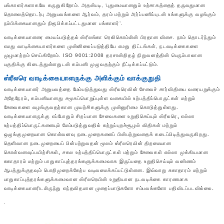
பங்காளர்களாகவே கருதுகிறோம். அதன்படி, ‘புதுமையானதும் உற்சாகத்தைத் தருவதுமான
தொலைத்தொடர்பு அனுபவங்களை ஆர்வம், தரம் மற்றும் அர்ப்பணிப்புடன் உங்களுக்கு வழங்கும்
நம்பிக்கையானதும் நிரூபிக்கப்பட்டதுமான பங்காளர்’.
வாடிக்கையாளரை மையப்படுத்தல் ஸ்ரீலங்கா ரெலிகொம்மின் பிரதான விசை. நாம் தொடர்ந்தும்
எமது வாடிக்கையாளர்களை முன்னிலைப்படுத்தியே எமது திட்டங்கள், நடவடிக்கைகளை
முழுமாற்றம் செய்கிறோம். ISO 9001:2008 தரசான்றிதழ் நிறுவனத்தின் பெரும்பாலான
பகுதிக்கு கிடைத்துள்ளதுடன் கம்பனி முழுவதற்கும் நீட்டிக்கப்பட்டும்.
ஸ்ரீலரெ வாடிக்கையாளருக்கு அளிக்கும் வாக்குறுதி
வாடிக்கையாளர் அனுபவத்தை மேம்படுத்துவது ஸ்ரீலரெவின் சேவைச் சார்விதியை வரையறுக்கும்
அதேநேரம்
,
கம்பனியானது சமூகப்பொறுப்புள்ள வகையில் உற்பத்திப்பொருட்கள் மற்றும்
சேவைகளை வழங்குவதற்கான முயற்சிகளுக்கு முன்னுரிமை கொடுத்துள்ளது
.
வாடிக்கையாளருக்கு எப்போதும் சிறப்பான சேவைகளை உறுதிசெய்யும் ஸ்ரீலரெ
,
எல்லா
உற்பத்திப்பொருட்களையும் மேம்படுத்துவதில் சுற்றுப்புறச்சூழல் விதிகள் மற்றும்
ஒழுங்குமுறையான கொள்வனவு நடைமுறைகளைப் பின்பற்றுவதைக் கடைப்பிடித்துவருகிறது
.
தெளிவான நடைமுறையைப் பின்பற்றுவதன் மூலம் ஸ்ரீலரெயின் திறமையான
கொள்வனவுப்பயிற்சிகள்
,
சகல உற்பத்திப்பொருட்கள் மற்றும் சேவைகள் எல்லா முக்கியமான
சுகாதாரம் மற்றும் பாதுகாப்புத்தரங்களுக்கமைவாக இருப்பதை உறுதிசெய்யும் வண்ணம்
ஆபத்துக்குதவும் பொறிமுறைக்கேற்ப வடிவமைக்கப்பட்டுள்ளன
.
இவ்வாறு சுகாதாரம் மற்றும்
பாதுகாப்புத்தரங்களுக்கமைவான ஸ்ரீலரெயின் உறுதியான நடவடிக்கை காரணமாக
வாடிக்கையாளரிடமிருந்து எந்தவிதமான முறைப்பாடுகளோ சம்பவங்களோ பதிவிடப்படவில்லை
.
.