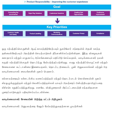
ஒரு உற்பத்திப்பொருளின் ஆயுட்காலத்திற்கேற்பவும் நுகர்வோர் சந்தையில் அதன் உகந்த
தன்மைக்கேற்பவும் அவற்றின் செயற்பாடுகள் தீர்மானிக்கப்படுகின்றன. இந்த விழைவுகள்
சுகாதாரம் மற்றும் பாதுகாப்பு அம்சங்களையும் மதிப்பீடு செய்வதால், வாடிக்கையாளர் நலன்
கருதி உற்பத்திப்பொருள் தொடர்ந்து மேம்படுத்தப்படுகிறது. எமது உற்பத்திப்பொருட்கள் மற்றும்
சேவைகளை கூட்டாண்மை இணையதளம், தொடர்பு நிலையம், முன் அலுவலகங்கள் மற்றும் பிற
வாடிக்கையாளர் மையங்களின் மூலம் பெறலாம்.
எல்லாவற்றையும் உள்ளடக்கிய வகைப்படுத்தல் மற்றும் தொடர்பாடல் கொள்கையின் மூலம்
ஸ்ரஒழுங்குறுத்தல் மற்றும் வெளிப்படுத்தல்கள் யாவும் அவற்றைப் பின்பற்றியதாயிருப்பதை
ஸ்ரீலரெ உறுதிப்படுத்துகிறது. எனவே, விதிமுறைகள் மீறப்பட்டமைபற்றி எந்தவிதமான
முறைப்பாடுகளும் பதிவுசெய்யப்படவில்லை.
வாடிக்கையாளர் சேவையின் அடுத்த மட்டம் அறிமுகம்
வாடிக்கையாளர் அனுபவத்தை மேலும் மேம்படுத்துவதற்கான முயற்சிகள்