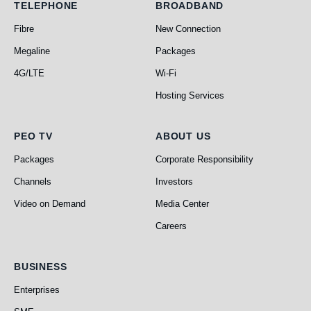
Telephone
Broadband
TELEPHONE
BROADBAND
Fibre
New Connection
Megaline
Packages
4G/LTE
Wi-Fi
Hosting Services
PEO TV
About Us
PEO TV
ABOUT US
Packages
Corporate Responsibility
Channels
Investors
Video on Demand
Media Center
Careers
Business
BUSINESS
Enterprises