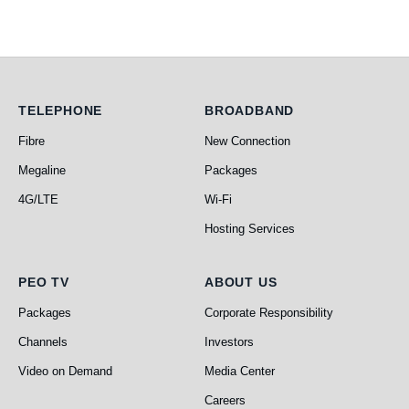
Telephone
Broadband
TELEPHONE
BROADBAND
Fibre
New Connection
Megaline
Packages
4G/LTE
Wi-Fi
Hosting Services
PEO TV
About Us
PEO TV
ABOUT US
Packages
Corporate Responsibility
Channels
Investors
Video on Demand
Media Center
Careers