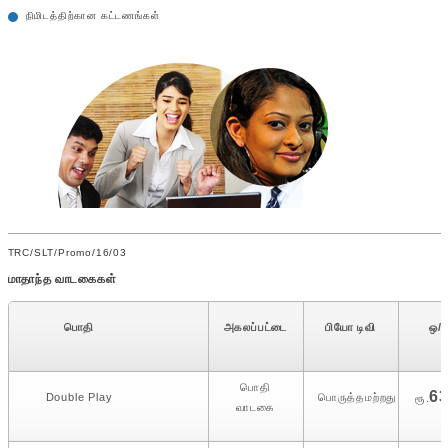
நிமிடத்திற்கான கட்டணங்கள்
TRC/SLT/Promo/16/03
மாதாந்த வாடகைகள்
பொதி
அகலப்பட்டை
பியோ டிவி
ஒ/ப
பொதி
6
Double Play
பொருத்தமற்றது
ரூ.
வாடகை