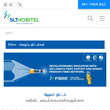
PAY YOUR BILL
Breadcrumb
முகப்பு
Fibre - அழைப்பு திட்டங்கள்
'ஹோம்' திட்டம்
வதிவிட வாடிக்கையாளர்களுக்காக