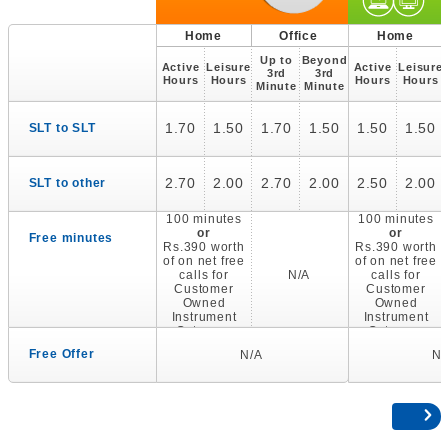
Home
Office
Home
Up to
Beyond
Active
Leisure
Active
Leisure
3rd
3rd
Hours
Hours
Hours
Hours
Minute
Minute
1.70
1.50
1.70
1.50
1.50
1.50
SLT to SLT
2.70
2.00
2.70
2.00
2.50
2.00
SLT to other
100 minutes
100 minutes
or
or
Free minutes
Rs.390 worth
Rs.390 worth
of on net free
of on net free
calls for
N/A
calls for
Customer
Customer
Owned
Owned
Instrument
Instrument
Category
Category
Free Offer
N/A
N/