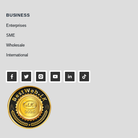
Business
BUSINESS
Enterprises
SME
Wholesale
International