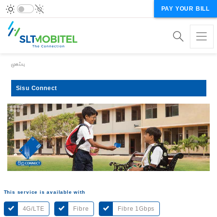
PAY YOUR BILL
Breadcrumb
முகப்பு
Sisu Connect
This service is available with
4G/LTE
Fibre
Fibre 1Gbps