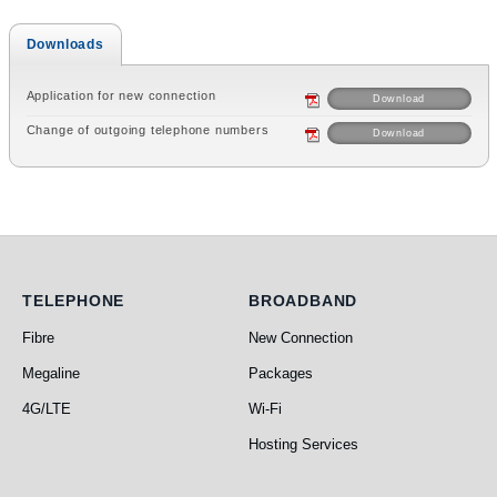
Downloads
Application for new connection
Download
Change of outgoing telephone numbers
Download
Telephone
Broadband
TELEPHONE
BROADBAND
Fibre
New Connection
Megaline
Packages
4G/LTE
Wi-Fi
Hosting Services