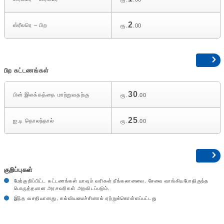
2
ஸ்ரீலரெ – பிற
ரூ.
.00
பிற கட்டணங்கள்
30
பின் இலக்கத்தை மாற்றுவதற்கு
ரூ.
.00
25
ஐ.டி தொலந்தால்
ரூ.
.00
குறிப்புகள்
மேற்குறிப்பிட்ட கட்டணங்கள் யாவும் வரிகள் நீங்கலானவை. சேவை வாங்கியபோதிருந்த
பொருத்தமான அரசவரிகள் அறவிடப்படும்.
இந்த வசதியானது, கல்வியமைச்சினால் ஏற்றுக்கொள்ளப்பட்டது