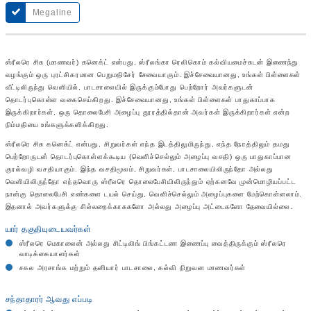
Megaline
ஸ்ரீலரெ சிசு (மாணவர்) கனெக்ட் என்பது, ஸ்ரீலங்கா ரெலிகொம் கல்வியமைச்சுடன் இணைந்து
வழங்கும் ஒரு புரட்சிகரமான பெறுமதிசேர் சேவையாகும். இச்சேவையானது, உங்கள் பிள்ளைகள்
வீட்டிலிருந்து வெளியில், பாடசாலையில் இருக்கும்போது பெற்றோர் அவர்களுடன்
தொடர்புகொள்ள வகைசெய்கிறது. இச்சேவையானது, உங்கள் பிள்ளைகள் பாதுகாப்பாக
இருக்கிறார்கள், ஒரு தொலைபேசி அழைப்பு தூரத்தில்தான் அவர்கள் இருக்கிறார்கள் என்ற
நிம்மதியை உங்களுக்களிக்கிறது.
ஸ்ரீலரெ சிசு கனெக்ட் என்பது, சிறுவர்கள் எந்த இடத்திலுமிருந்து, எந்த நேரத்திலும் தமது
பெற்றோருடன் தொடர்புகொள்ளக்கூடிய (வெளிச்செல்லும் அழைப்பு வசதி) ஒரு பாதுகாப்பான
குரல்வழி வசதியாகும். இந்த வசதிமூலம், சிறுவர்கள், பாடசாலையிலிருந்தோ அல்லது
வெளியிலிருந்தோ எந்தவொரு ஸ்ரீலரெ தொலைபேசியிலிருந்தும் ஏற்கனவே முன்மொழியப்பட்ட
நான்கு தொலைபேசி எண்களை டயல் செய்து, வெளிச்செல்லும் அழைப்புகளை மேற்கொள்ளலாம்.
இதனால் அவர்களுக்கு சில்லறைக்காசுகளோ அல்லது அழைப்பு அட்டைகளோ தேவையில்லை.
யார் தகுதியுடையவர்கள்
ஸ்ரீலரெ மெகாலைன் அல்லது சிட்டிலிங் பிங்கட்டண இணைப்பு வைத்திருக்கும் ஸ்ரீலரெ
வாடிக்கையாளர்கள்
சகல அரசாங்க மற்றும் தனியார் பாடசாலை, கல்வி நிறுவன மாணவர்கள்
சந்தாதாரர் ஆவது எப்படி