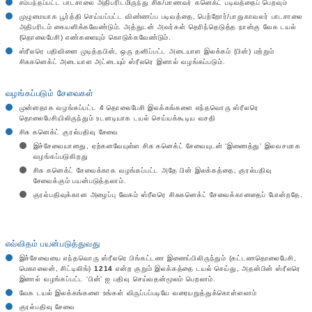
சம்பந்தப்பட்ட பாடசாலை அதிபரிடமிருந்து சிசு/மாணவர் கனெக்ட் படிவத்தைப் பெறவும்
முழுமையாக பூர்த்தி செய்யப்பட்ட விண்ணப்ப படிவத்தை, பெற்றோர்/பாதுகாவலர் பாடசாலை
அதிபரிடம் கையளிக்கவேண்டும். அத்துடன் அவர்கள் தெரிந்தெடுத்த நான்கு வேக டயல்
(தொலைபேசி) எண்களையும் கொடுக்கவேண்டும்.
ஸ்ரீலரெ பதிவினை முடித்தபின், ஒரு தனிப்பட்ட அடையாள இலக்கம் (பின்) மற்றும்
சிசுகனெக்ட் அடையாள அட்டையும் ஸ்ரீலரெ இனால் வழங்கப்படும்.
வழங்கப்படும் சேவைகள்
முன்னதாக வழங்கப்பட்ட 4 தொலைபேசி இலக்கங்களை எந்தவொரு ஸ்ரீலரெ
தொலைபேசியிலிருந்தும் உடனடியாக டயல் செய்யக்கூடிய வசதி
சிசு கனெக்ட் குரல்பதிவு சேவை
இச்சேவையானது, ஏற்கனவேயுள்ள சிசு கனெக்ட் சேவையுடன் ‘இணைத்து’ இலவசமாக
வழங்கப்படுகிறது
சிசு கனெக்ட் சேவைக்காக வழங்கப்பட்ட அதே பின் இலக்கத்தை, குரல்பதிவு
சேவைக்கும் பயன்படுத்தலாம்.
குரல்பதிவுக்கான அழைப்பு வேகம் ஸ்ரீலரெ சிசுகனெக்ட் சேவைக்கானதைப் போன்றதே.
எவ்விதம் பயன்படுத்துவது
இச்சேவையை எந்தவொரு ஸ்ரீலரெ பிங்கட்டண இணைப்பிலிருந்தும் (கட்டணதொலைபேசி,
மெகாலைன், சிட்டிலிங்)
1214
என்ற குறும் இலக்கத்தை டயல் செய்து, அதன்பின் ஸ்ரீலரெ
இனால் வழங்கப்பட்ட ‘பின்’ ஐ பதிவு செய்வதன்மூலம் பெறலாம்.
வேக டயல் இலக்கங்களை உங்கள் விருப்பப்படியே வரையறுத்துக்கொள்ளலாம்
குரல்பதிவு சேவை