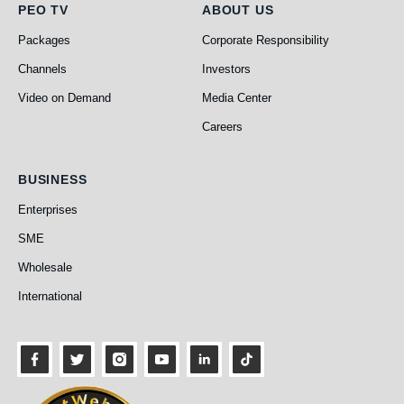
PEO TV
About Us
PEO TV
ABOUT US
Packages
Corporate Responsibility
Channels
Investors
Video on Demand
Media Center
Careers
Business
BUSINESS
Enterprises
SME
Wholesale
International