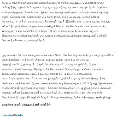
தமது வணிகச்செயற்பாடுகளை வினைத்திறனுடன் செய்ய வலுவூட்டி, பொருளாதாரத்தை
மேம்படுத்தி, அறிவுச்செல்வமுடையதொரு சமுதாயத்தை உருவாக்க உதவுகிறோம். அதிவேக,
வாங்கும்திறனுள்ள அகலப்பட்டை இணைப்பை வழங்குவதன்மூலம், நாம் இலங்கையர்களுக்கு
சமூக, பொருளாதார நன்மைகளை வழங்குகிறோம். அகலப்பட்டையை வாங்கும்திறன்
கொண்டதாக ஆக்கி, சகல வதிவிடங்களையும் அதில் இணைப்பதன் பயனாக தேசிய மொத்த
உள்நாட்டு உற்பத்திக்கு அனுசரணையாகவிருக்கிறோம். தேசிய அகலப்பட்டை வலையமைப்பு
இயக்குனர் என்ற வகையில் நாம் தேசிய ஆதார வலையமைப்பு சேவைகளை வழங்கி,
இலங்கையை தென்னாசியாவின் பொருளாதார மையமாக்குவதற்கான வலையமைப்பு மற்றும்
செயலாற்றல்களை உருவாக்குகிறோம்.
முழுமையான அடுத்த தலைமுறை வலையமைப்பினை மீளப்பொறிமுறைப்படுத்தும் எமது முயற்சிகள்
தொடர்கின்றன. அத்துடன், ஸ்ரீலரெ மட்டுமே தேசிய ஆதார வலையமைப்பு
அனுமதியைப்பெற்றுள்ளதால், அதன் கொள்ளளவு கட்டமைப்பு முயற்சியில், ஆதார
மையக்கட்டமைப்பினை புதுப்பித்தலும் மேற்கொள்ளப்பட்டு வருகிறது. ஸ்ரீலரெயின் மைய
உட்கட்டுமான மேடையை புதுப்பித்துவரும் அதேநேரம், பாரம்பரிய வலையமைப்பு
மேடைக்குப்பதிலாக, வாடிக்கையாளரை இன்னும் நெருங்கக்கூடிய ஒளியியல் இழையத்தை
அடிப்படையாகக்கொண்ட ஆதார வலையமைப்பை வழங்குவதன்மூலம் NGN ஆனது இலங்கையை
த.தொ.தொ இற்குத்தயாராக்குகிறது. இலங்கை தொலைத்தொடர்பு ஒழுங்குறுத்தும் சபையின்
அனுமதிப்பத்திரத்திற்கான நிபந்தனைகளுக்குட்பட்ட NGN புலப்பெயர்வு, ஸ்ரீலரெயின்
தொழிற்பாட்டு அனுமதிப்பத்திரம் மேலும் 10 வருடங்களுக்கு நீடிக்கப்படுவதற்கு உதவியுள்ளது
வாடிக்கையாளர் அடித்தளத்தின் வளர்ச்சி