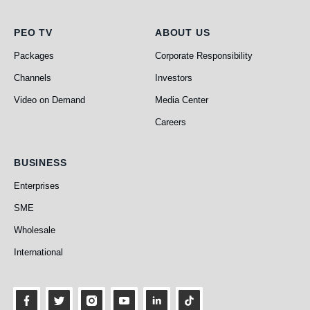
PEO TV
About Us
PEO TV
ABOUT US
Packages
Corporate Responsibility
Channels
Investors
Video on Demand
Media Center
Careers
Business
BUSINESS
Enterprises
SME
Wholesale
International