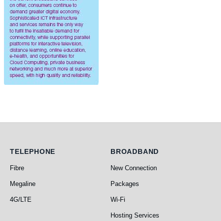
Telephone
Broadband
TELEPHONE
BROADBAND
Fibre
New Connection
Megaline
Packages
4G/LTE
Wi-Fi
Hosting Services