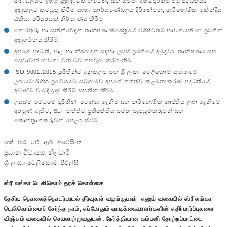
මණ්ඩලයට ඉහළ පුහුණුවක් හිමිවන, සහ ස්වයං-අභිප්‍රේරිතව එම පද්ධතියට
අනුකූලව කටයුතු කිරීම සඳහා කාර්යමණ්ඩලය දිරිගන්වන, පාරිභෝගික-කේන්ද්‍රීය
රැකියා පරිසරයක් නිර්මාණය කිරීම.
තොරතුරු හා සන්නිවේදන තාක්ෂණ ක්ෂේත්‍රයේ විශිෂ්ටතම භාවිතයන් හා ප්‍රමිතීන්
අනුගමනය කිරීම.
අපගේ පද්ධති, ජාල හා නිෂ්පාදන සඳහා උසස් ප්‍රමිතියේ අමුද්‍රව්‍ය, තාක්ෂණය සහ
සේවාවන් භාවිතා වන බව තහවුරු කරගැනීම.
ISO 9001:2015 ප්‍රමිතීන්ට අනුකූලව සහ ශ්‍රී ලංකා ටෙලිකොම් සමාගමේ
උපායමාර්ගික ප්‍රවේශයට සමගාමීව අපගේ තත්ත්ව කළමනාකරණ පද්ධතියේ
අඛණ්ඩ වැඩිදියුණු කිරීම් සහතික කිරීම.
උසස්ම මට්ටමේ ප්‍රමිතීන් පවත්වා ගැනීම සහ පාරිභෝගික තෘප්තිය ලබා ගැනීමේ
අරමුණ ඇතිව, SLT තත්ත්ව ප්‍රතිපත්තිය සමඟ සැපයුම්කරුවන් සහ
කොන්ත්‍රාත්කරුවන් පෙළගැස්වීම.
කේ. එම්. ජේ. ආර්. අබේසිංහ
ප්‍රධාන විධායක නිලධාරී
ශ්‍රී ලංකා ටෙලිකොම් පීඑල්සී
ஸ்ரீ லங்கா டெலிகொம் தரக் கொள்கை
தேசிய தொலைத்தொடர்பாடல் தீர்வுகள் வழங்குபவர் எனும் வகையில் ஸ்ரீ லங்கா
டெலிகொம்மைச் சேர்ந்த நாம், எப்போதும் வாடிக்கையாளர்களின் எதிர்பார்ப்புகளை
விஞ்சும் வகையில் செயலாற்றுவதுடன், நேர்த்தியான கம்பனி தோற்றப்பாட்டை