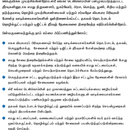
ஊக்குவிக்க முயற்சிக்கின்றோம்.ஸ்ரீ லங்கா டெலிகொம்மின் பன்முகப்படுத்தப்பட்ட
தீர்வுகளினூடாக எமது நிறுவனசார், நுகர்வோர், அரச, மொத்த, நுண், சிறிய மற்றும்
நடுத்தரளவு தொழில் முயற்சியாண்மைகள் மற்றும் சர்வதேச வியாபார பிரிவுகள்
போான்ற வாடிக்கையாளர்களின் ஒன்றிணைக்கப்பட்ட தகவல் தொடர்பாடல்
தொழில்நுட்ப மற்றும் டிஜிட்டல் தீர்வுத் தேவைகளை நிறைவேற்ற எதிர்பார்க்கின்றோம்.
பின்வருவனவற்றுக்கு நாம் எம்மை அர்ப்பணித்துள்ளோம்;
சகல வியாபாரப் பிரிவுகளையும் சேர்ந்த வாடிக்கையாளர்களின் தொடர்பாடல், தகவல்,
பொழுதுபோக்கு சேவைகள் மற்றும் டிஜிட்டல் தீர்வுகள் போன்றவற்றை புரிந்து
கொண்டு அவற்றை நிறைவேற்றுதல்.
எமது சேவை நிறைவேற்றங்களில் மற்றும் சேவை உறுதியளிப்பு செயற்பாடுகளின் போது
சிறந்த பெறுமதி உருவாக்கத்தை ஏற்படுத்தும் வகையில் எமது கட்டமைப்புகள்,
செயன்முறைகள் மற்றும் செயற்பாடுகளை தொடர்ச்சியாக மேம்படுத்துவது.
பொருத்தமான சட்ட, ஒழுங்குபடுத்தல் மற்றும் இதர சட்டபூர்வ தேவைகளின் பிரகாரம்
தயாரிப்புகள் மற்றும் சேவைகளை வழங்கல்.
ஸ்ரீ லங்கா டெலிகொம்மின் தர முகாமைத்துவ கட்டமைப்புக்கமைய ஊழியர்கள்
பயிற்றுவிக்கப்பட்ட மற்றும் சுயஊக்கமான ஊழியர்களுடன் வாடிக்கையாளர்களை
மையப்படுத்திய பணியாற்றும் சூழலை ஏற்படுத்தல்.
தகவல் தொடர்பாடல் தொழில்நுட்பத் துறையில் காணப்படும் சிறந்த செயன்முறைகள்
மற்றும் நியமங்களை பின்பற்றல்.
எமது கட்டமைப்புகள், வலையமைப்புகள் மற்றும் தயாரிப்புகளில் உயர் தரம் வாய்ந்த
மூலப்பொருட்கள், தொழில்நுட்பம் மற்றும் சேவைகள் பயன்படுத்தப்படுகின்றமையை
உறுதி செய்தல்.