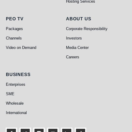
Hosting Services
PEO TV
About Us
PEO TV
ABOUT US
Packages
Corporate Responsibility
Channels
Investors
Video on Demand
Media Center
Careers
Business
BUSINESS
Enterprises
SME
Wholesale
International