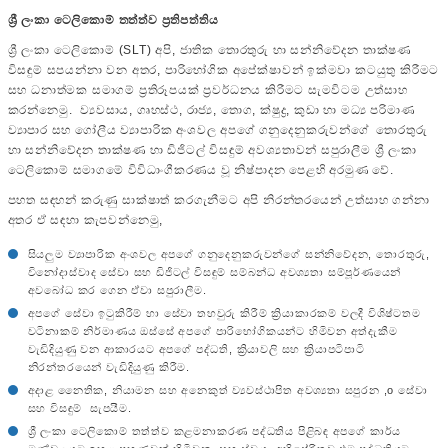
ශ්‍රී ලංකා ටෙලිකොම් තත්ත්ව ප්‍රතිපත්තිය
ශ්‍රී ලංකා ටෙලිකොම් (SLT) අපි, ජාතික තොරතුරු හා සන්නිවේදන තාක්ෂණ
විසඳුම් සපයන්නා වන අතර, පාරිභෝගික අපේක්ෂාවන් ඉක්මවා කටයුතු කිරීමට
සහ ධනාත්මක සමාගම් ප්‍රතිරූපයක් ප්‍රවර්ධනය කිරීමට සැමවිටම උත්සාහ
කරන්නෙමු. ව්‍යවසාය, ගෘහස්ථ, රාජ්‍ය, තොග, ක්ෂුද්‍ර, කුඩා හා මධ්‍ය පරිමාණ
ව්‍යාපාර සහ ගෝලීය ව්‍යාපාරික අංශවල අපගේ ගනුදෙනුකරුවන්ගේ තොරතුරු
හා සන්නිවේදන තාක්ෂණ හා ඩිජිටල් විසඳුම් අවශ්‍යතාවන් සපුරාලීම ශ්‍රී ලංකා
ටෙලිකොම් සමාගමේ විවිධාංගීකරණය වූ නිෂ්පාදන පෙළහි අරමුණ වේ.
පහත සඳහන් කරුණු සාක්ෂාත් කරගැනීමට අපි නිරන්තරයෙන් උත්සාහ ගන්නා
අතර ඒ සඳහා කැපවන්නෙමු,
සියලුම ව්‍යාපාරික අංශවල අපගේ ගනුදෙනුකරුවන්ගේ සන්නිවේදන, තොරතුරු,
විනෝදාස්වාද සේවා සහ ඩිජිටල් විසඳුම් සම්බන්ධ අවශ්‍යතා සම්පූර්ණයෙන්
අවබෝධ කර ගෙන ඒවා සපුරාලීම.
අපගේ සේවා ඉටුකිරීම් හා සේවා තහවුරු කිරීම් ක්‍රියාකාරකම් වලදී විශිෂ්ටතම
වටිනාකම් නිර්මාණය ඔස්සේ අපගේ පාරිභෝගිකයන්ට හිමිවන අත්දැකීම
වැඩිදියුණු වන ආකාරයට අපගේ පද්ධති, ක්‍රියාවලි සහ ක්‍රියාපටිපාටි
නිරන්තරයෙන් වැඩිදියුණු කිරීම.
අදාළ නෛතික, නියාමන සහ අනෙකුත් ව්‍යවස්ථාපිත අවශ්‍යතා සපුරන ,o සේවා
සහ විසඳුම් සැපයීම.
ශ්‍රී ලංකා ටෙලිකොම් තත්ත්ව කළමනාකරණ පද්ධතිය පිළිබඳ අපගේ කාර්ය