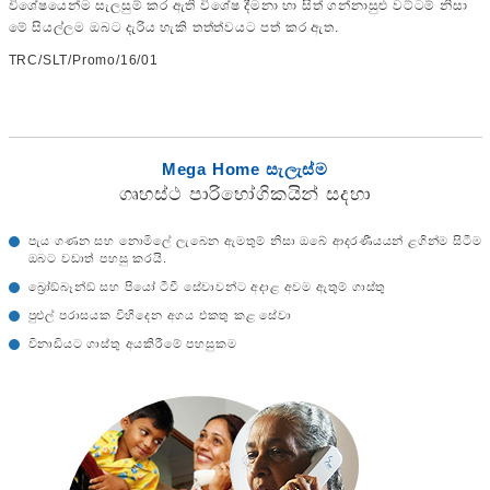
විශේෂයෙන්ම සැලසුම් කර ඇති විශේෂ දීමනා හා සිත් ගන්නාසුළු වට්ටම් නිසා
මේ සියල්ලම ඔබට දැරිය හැකි තත්ත්වයට පත් කර ඇත.
TRC/SLT/Promo/16/01
Mega Home සැලැස්ම
ගෘහස්ථ පාරිභෝගිකයින් සදහා
පැය ගණන සහ නොමිලේ ලැබෙන ඇමතුම් නිසා ඔබේ ආදරණීයයන් ළගින්ම සිටීම
ඔබට වඩාත් පහසු කරයි.
බ්‍රෝඞ්බෑන්ඞ් සහ පියෝ ටීවී සේවාවන්ට අදාළ අවම ඇතුම් ගාස්තු
පුළුල් පරාසයක විහිදෙන අගය එකතු කළ සේවා
විනාඩියට ගාස්තු අයකිරීමේ පහසුකම