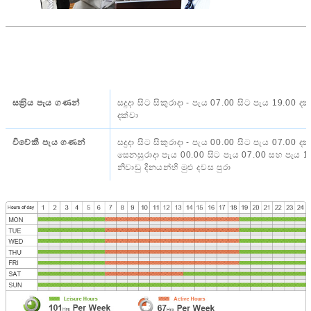
සක‍්‍රිය පැය ගණන්
සදුදා සිට සිකුරාදා - පැය 07.00 සිට පැය 19.00 ද
දක්වා
විවේකී පැය ගණන්
සදුදා සිට සිකුරාදා - පැය 00.00 සිට පැය 07.00 
සෙනසුරාදා පැය 00.00 සිට පැය 07.00 සහ පැය 14.00
නිවාඩු දිනයන්හි මුළු දවස පුරා