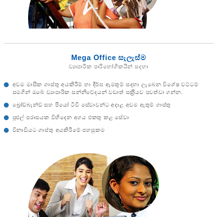
Mega Office සැලැස්ම
ව්‍යාපාරික පාරිභෝගිකයින් සදහා
අවම මාසික ගාස්තු අයකිරීම් හා දීර්ඝ ඇමතුම් සදහා ලැබෙන විශේෂ වට්ටම්
සමගින් ඔබේ ව්‍යාපාරික සන්නිවේදයන් වඩාත් සක‍්‍රීයව පවත්වා ගන්න.
බ්‍රෝඞ්බෑන්ඞ් සහ පියෝ ටීවී සේවාවන්ට අදාළ අවම ඇතුම් ගාස්තු
පුළුල් පරාසයක විහිදෙන අගය එකතු කළ සේවා
විනාඩියට ගාස්තු අයකිරීමේ පහසුකම