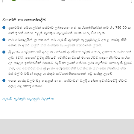
වගන්ති හා කොන්දේසි
දැනටමත් මෙගාලයින් සේවාව ලබාගෙන ඇති පාරිභෝගිකයින් හට රු. 750.00 ක
ගාස්තුවක් ගෙවා අලූත් ඇමතුම් සැලැස්මක් වෙත මාරු විය හැක.
නව මෙගාලයින් ග‍්‍රාහකයන් හට පැරණි ඇමතුම් සැලසුම්වලට අදාළ ගාස්තු හිමි
නොවන අතර ඔවුන් නව ඇමතුම් සැලසුමක් තෝරාගත යුතුයි.
ශ‍්‍රී ලංකා ටෙලිකොම්හි අරමුණ වන්නේ අවහිරතාවලින් තොර, දුරකතන සේවාවක්
ලබා දීමයි. කෙසේ වුවද කිසියම් අවහිරතාවයක් මගහැරවීම සදහා නිශ්චය කරන
ලද කාලය ඉක්මවමින් මසකට වැඩි කාලයක් සේවය ලබා ගැනීමට නොහැකි වූයේ
නම්, එම අවහිරතාවය ශ‍්‍රී ලංකා ටෙලිකොම්හි වගකීමකි යන කොන්දේසිය මත
එස් එල් ට් විසින් අදාළ ගාස්තුව පාරිභෝගිකයාගෙන් අඩු කරනු ලැබේ.
ඉහත ගාස්තුවලට බදු ඇතුළත් නැත. සේවාවන් මිලදී ගන්නා අවස්ථාවේදී ඒවාට
අදාළ බදු එකතු කෙරේ.
පැරණි ඇමතුම් සැලසුම බලන්න