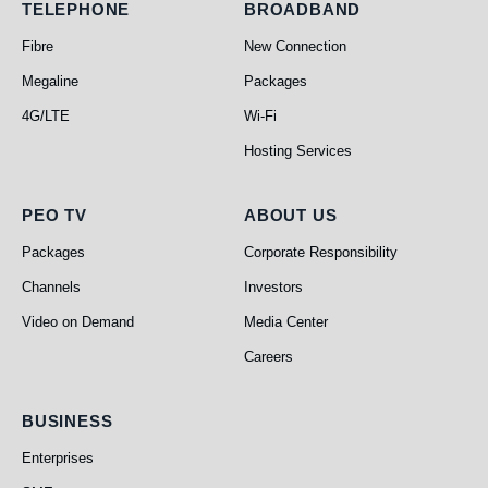
Telephone
Broadband
TELEPHONE
BROADBAND
Fibre
New Connection
Megaline
Packages
4G/LTE
Wi-Fi
Hosting Services
PEO TV
About Us
PEO TV
ABOUT US
Packages
Corporate Responsibility
Channels
Investors
Video on Demand
Media Center
Careers
Business
BUSINESS
Enterprises