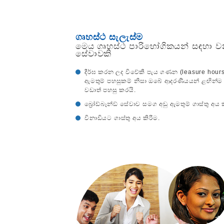
ගෘහස්ථ සැලැස්ම
මෙය ගෘහස්ථ පාරිභෝගිකයන් සඳහා 
සේවාවකි
දීර්ඝ කරන ලද විවේකී පැය ගණන (leasure hour
ඇමතුම් පහසුකම් නිසා ඔබේ ආදරණීයයන් ළඟින්ම
වඩාත් පහසු කරයි.
බ්‍රෝඩ්බෑන්ඞ් සේවාව සමග අඩු ඇමතුම් ගාස්තු අය කි
විනාඩියට ගාස්තු අය කිරීම.