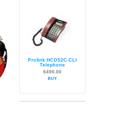
Prolink HCD52C-CLI
COMSTOX SI001 CLI
Telephone
Telephone
6490.00
5325.00
BUY
BUY