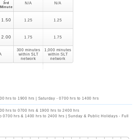
3rd
N/A
N/A
Minute
1.50
1.25
1.25
2.00
1.75
1.75
300 minutes
1,000 minutes
A
within SLT
within SLT
network
network
00 hrs to 1900 hrs | Saturday - 0700 hrs to 1400 hrs
00 hrs to 0700 hrs & 1900 hrs to 2400 hrs
to 0700 hrs & 1400 hrs to 2400 hrs | Sunday & Public Holidays - Full