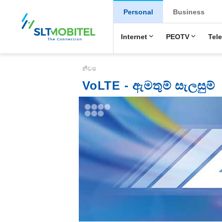
New Main Menu
Personal
Business
Internet
PEOTV
Tel
Breadcrumb
නිවස
VoLTE - ඇමතුම් සැලසුම්