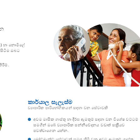
වන
s) හා නොමිලේ
 සිටීම ඔබට
රීම්.
කාර්යාල සැලැස්ම
ව්‍යාපාරික පාරිභෝගිකයන් සඳහා වන සේවාවකි
අවම මාසික ගාස්තු හා දීර්ඝ ඇමතුම් සඳහා වන විශේෂ වට්ටම්
සමගින් ඔබේ ව්‍යාපාරික සන්නිවේදනය වඩාත් සක‍්‍රීයව
පවත්වාගෙන යන්න.
බ්‍රෝඞ්බෑන්ඞ් සේවාවන් සමග හිමි වන අවම ඇමතුම් ගාස්තු.