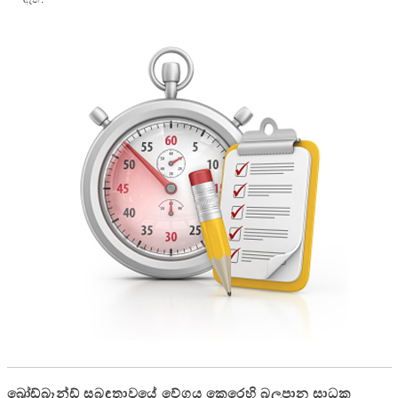
බ්‍රෝඩ්බෑන්ඩ් සබඳතාවයේ වේගය කෙරෙහි බලපාන සාධක