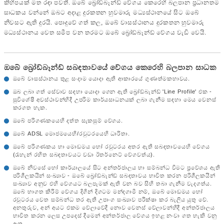
කිහිපයක් මත රඳා පවතී. ඔබේ බ්‍රෝඩ්බෑන්ඩ් වේගය කෙරෙහි බලපාන ප්‍රධානතම
සාධකය වන්නේ ඔබට අදාළ දුරකතන හුවමාරු මධ්‍යස්ථානයේ සිට ඔබේ
නිවසට ඇති දුරයි. පොදුවේ ගත් කල, ඔබේ වාසස්ථානය දුරකතන හුවමාරු
මධ්‍යස්ථානය වෙත සමීප වන තරමට ඔබේ බ්‍රෝඩ්බෑන්ඩ් වේගය වැඩි වෙයි.
ඔබේ බ්‍රෝඩ්බෑන්ඩ් සබඳතාවයේ වේගය කෙරෙහි බලපාන සාධක
ඔබේ වාසස්ථානය තුළ සංදාම යොදා ඇති ආකාරයේ ගුණාත්මකභාවය.
ඔබ ලබා ගත් සේවාව සඳහා යොදා ගෙන ඇති බ්‍රෝඩ්බෑන්ඩ් 'Line Profile' එක -
සුවිශේෂී අවස්ථාවන්හිදී උපරිම කාර්යසාධනයක් ලබා ගැනීම සඳහා මෙය වෙනස්
කරගත හැක.
ඔබේ පරිගණකයෙහි දත්ත සැකසුම් වේගය.
ඔබේ ADSL මොජමයෙහි/රවුටරයෙහි ධාරිතා.
ඔබේ පරිගණකය හා මොඩමය හෝ රවුටරය අතර ඇති සබඳතාවයෙහි වේගය
(රැහැන් රහිත සබඳතාවයට වඩා ඊතර්නෙට් වේගවත්ය).
ඔබේ නිවසේ හෝ කාර්යාලයේ සිට අන්තර්ජාලය හා සම්බන්ධ වීමට ප්‍රවේශය ඇති
පරිශීලකයින් සංඛ්‍යාව - ඔබේ බ්‍රෝඩ්බෑන්ඩ් සබඳතාවය භාවිත කරන පරිශීලකයින්
සංඛ්‍යාව අනුව එහි වේගයට බලපෑමක් ඇති වන බව සිහි තබා ගැනීම වැදගත්ය.
ඔබේ භාගත කිරීම් වේගය දිගින් දිගටම මන්දගාමී නම්, ඔබේ මොඩමය හෝ
රවුටරය වෙත සම්බන්ධ තර ඇති උපාංග සංඛ්‍යාව පරීක්ෂා කර බැලිය යුතු වේ.
අනතුරුව, අන් අයට එකම වේලාවේදී නොව වෙනස් වේලාවන්හිදී අන්තර්ජාලය
භාවිත කරන ලෙස උපදෙස් දීමෙන් අන්තර්ජාල වේගය ඉහළ නංවා ගත හැකි වනු
ඇත.