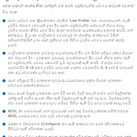
පහත සඳහන් තාක්ෂණික හේතූන් මත ඔබේ බ්‍රෝඩ්බෑන්ඩ් වේගය තරමක් වෙනස්
විය හැක.
ඔබේ සේවාව මත ක්‍රියාත්මකව පවතින 'Line Profile' එක. සාමාන්‍යයෙන්, හැකි
උපරිම ස්ථාවර වේගයක් ලබා දීම සඳහා බ්‍රෝඩ්බෑන්ඩ් සේවාවන් ඒවාට අදාළ
උපරිම භාගත කිරීම් වේග සීමා කරන ආරම්භක පැකේජයකට අනුගත කරයි. ඉන්
අනතුරුව, ශ්‍රී ලංකා ටෙලිකොම් මෙහෙයුම් හා නඩත්තු කණ්ඩායම විසින්
පාරිභෝගිකයින් ලබා දෙන ප්‍රතිචාර මත පිහිටා උපරිම වේගය වෙනස් කරනු
ලැබේ.
ටෙලිකොම් දුරකතන හුවමාරු මධ්‍යස්ථානයේ සිට ඔබ සිටින පරිශ්‍රය දක්වා දිවෙන
තඹ රැහැනේ දිග - දුරකතන හුවමාරු මධ්‍යස්ථානයේ සිට ඔබේ නිවස දක්වා ඇති
දුර බ්‍රෝඩ්බෑන්ඩ් වේගය කෙරෙහි දැඩි බලපෑමක් ඇති කරයි. ඒ අනුව ඔබට
මෙගාබයිට් 8-16 අතර උපරිම වේගයක් මෙන්ම මෙගාබයිට් 6, 4 හෝ 2 වශයෙන්
ඉතා අඩු වේගයක්ද ලැබීමට ඉඩ ඇත.
ඔබේ පරිශ්‍රයේ සිට දුරකතන හුවමාරු මධ්‍යස්ථානය දක්වා දිවෙන දුරකතන
මාර්ගයේ ගුණාත්මකභාවය.
ඔබට අයත් විද්‍යුත් උපකරණ හෝ වීථි පහන්, විදුලි රැහැන් මාර්ග හෝ විදුලිජනක
යන්ත්‍ර ආදී බාහිර සාධක නිසා ඇති විද්‍යුතයෙන් ඇති වන බලපෑම. විශේෂයෙන්ම,
ඒවා ඔබේ දුරකතන සංදාමවලට සමීපව පිහිටා ඇති විට මෙය වඩාත් අදාළ වෙයි.
ADSL 2+ මොඩමයක් හෝ රවුටරයක් හෝ සතු විශේෂ ලක්ෂණ මගින් සම්මත
ADSL මොඩමයකට වඩා වැඩි වේගයක් ලැබෙනු ඇත.
මෘදුකාංග වින්‍යාසගත (Configure) කර ඇති ආකාරය හා ඔබේ පරිගණකයේ
පිහිටුවා ඇති පරිගණක යෙදුම්.
ඔබ ප්‍රවේශ වීමට උත්සාහ කරන ගමනාන්ත පරිගණකයෙහි ධාරිතාවය සහ දත්ත