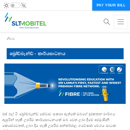
PAY YOUR BILL
Breadcrumb
නිවස
බ්‍රෝඩ්බෑන්ඩ් - කාර්යසාධනය
එස් එල් ටී බ්‍රෝඩ්බෑන්ඩ් සේවාව සකසා ඇත්තේ ඔබගේ දුරකතන මාර්ගය
ඇසුරින් හැකි උපරිම කාර්යසාධනයක් ඔබ වෙත ලබා දීමේ අරමුණිනි.
කෙසේවෙතත්, ලබා දිය හැකි උපරිම අන්තර්ජාල ගවේෂණ වේගය සාධක