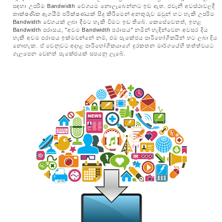
සඳහා උපරිම Bandwidth වේගයම නොලැබෙන්නට ඉඩ ඇත. එවැනි අවස්ථාවලදී
තාක්ෂණික ඇගයීම් පරීක්ෂණයක් සිදු කිරීමෙන් අනතුරුව ඔවුන් හට හැකි උපරිම
Bandwidth වේගයක් ලබා දීමට හැකි වීමට ඉඩ තිබේ. කෙසේවෙතත්, ඉහළ
Bandwidth පරාසය, "අවම Bandwidth පරාසය" නමින් හැඳින්වෙන අවසර දිය
හැකි අවම පරාසය ඉක්මවන්නේ නම්, එම පැකේජය පාරිභෝගිකයින් හට ලබා දිය
නොහැක. ඒ වෙනුවට අදාළ පාරිභෝගිකයාගේ දුරකතන මාර්ගයේහි තත්ත්වයට
ගැලපෙන වෙනත් පැකේජයක් සපයනු ලැබේ.