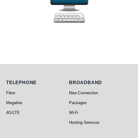
Telephone
Broadband
TELEPHONE
BROADBAND
Fibre
New Connection
Megaline
Packages
4G/LTE
Wi-Fi
Hosting Services