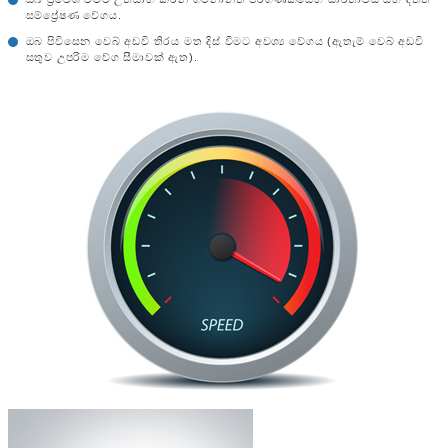
සම්ප්‍රේෂණ වේගය.
ඔබ පිවිසෙන වෙබ් අඩවි තිරය මත දිස් වීමට අවශ්‍ය වේගය (ඇතැම් වෙබ් අඩවි
සතුව උපරිම වේග සීමාවක් ඇත).