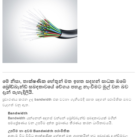
මේ නිසා, තාක්ෂණික හේතූන් මත ඉහත සඳහන් සාධක ඔබේ
බ්‍රෝඩ්බෑන්ඩ් සබඳතාවයේ වේගය පහළ නැංවීමට මුල් වන බව
දැන් පැහැදිලියි.
ප්‍රචාරණය කරන ලද bandwidth එක වටහා ගැනීමේදී පහත සඳහන් පරාමිතික ඔබට
වැදගත් වනු ඇත.
Bandwidth
Bandwidth යන්නෙන් අදහස් වන්නේ බ්‍රෝඩ්බෑන්ඩ් සබඳතාවයක් මගින්
සම්ප්‍රේෂණය වන උපරිම දත්ත ප්‍රමාණය තීරණය කරන ධාරිතාවයයි.
උපරිම හා අවම Bandwidth පරාමිතික
ඇතැම් විට විවිධ තාක්ෂණික හේතූන් මත ග්‍රාහකයින් හට ප්‍රචාරණ දැන්වීම්වල