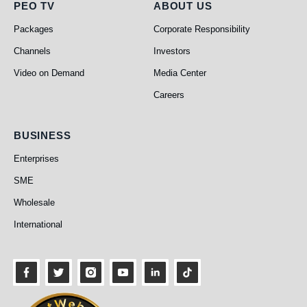
PEO TV
About Us
PEO TV
ABOUT US
Packages
Corporate Responsibility
Channels
Investors
Video on Demand
Media Center
Careers
Business
BUSINESS
Enterprises
SME
Wholesale
International