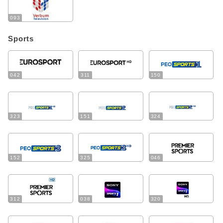
093
Sports
042
311
150
323
151
324
152
325
046
312
038
320