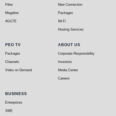
Fibre
New Connection
Megaline
Packages
4G/LTE
Wi-Fi
Hosting Services
PEO TV
About Us
PEO TV
ABOUT US
Packages
Corporate Responsibility
Channels
Investors
Video on Demand
Media Center
Careers
Business
BUSINESS
Enterprises
SME