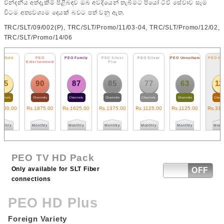
වින්දනීය අත්දැකීම් පිළිබඳව ඔබ අවදියෙන් තැබීමට පියෝ ටීවී සේවාව සෑම
විටම අත්‍යවශ්‍යම දෙයක් බවට පත් වනු ඇත.
TRC/SLT/09/002(P), TRC/SLT/Promo/11/03-04, TRC/SLT/Promo/12/02,
TRC/SLT/Promo/14/06
 Gold
PEO
PEO Family
PEO Silver
PEO Silver
PEO Unnatham
PEO HD 
Entertainment
Plus
95
90
87
85
77
63
12
annels
Channels
Channels
Channels
Channels
Channels
Channe
100
.00
Rs.
1875
.00
Rs.
1625
.00
Rs.
1375
.00
Rs.
1125
.00
Rs.
1125
.00
Rs.
312
nthly
Monthly
Monthly
Monthly
Monthly
Monthly
Month
PEO TV HD Pack
Only available for SLT Fiber
ON
OFF
connections
PEO HD Plus
Foreign Variety