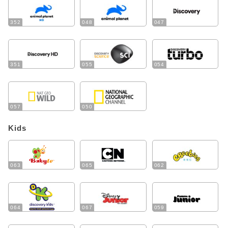
352
048
047
351
055
054
057
050
Kids
063
065
062
064
067
059