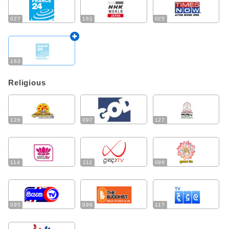
027
161
025
163
Religious
126
097
127
114
112
099
095
096
117