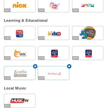
060
061
066
Learning & Educational
190
204
205
123
208
209
210
058
Local Music
015