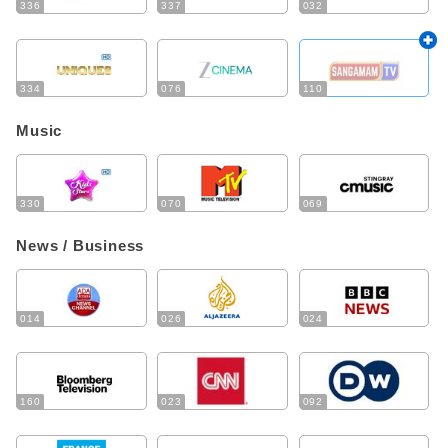
336
337
032
334
076
110
Music
330
070
069
News / Business
014
026
024
160
023
092