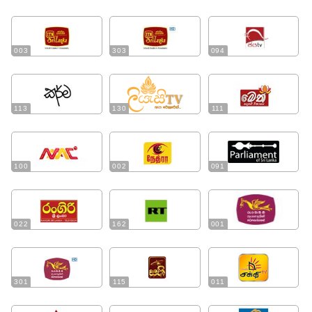
003
303
094
113
130
111
100
002
091
022
162
001
301
115
011