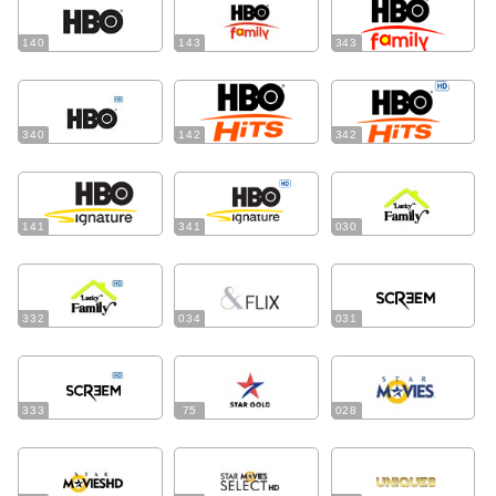
140
143
343
340
142
342
141
341
030
332
034
031
333
75
028