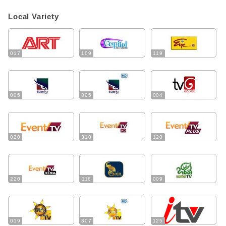
Local Variety
017
109
119
005
305
004
020
310
120
220
116
009
019
307
125