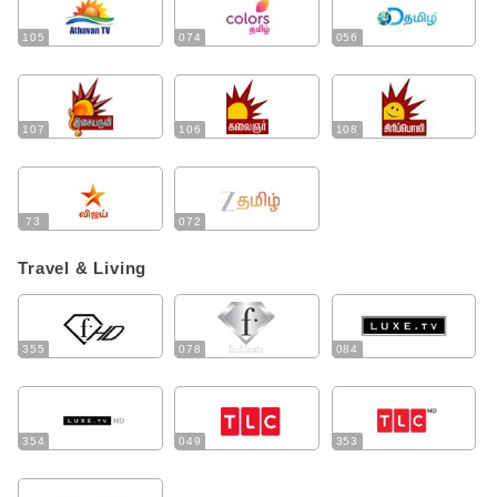
105
074
056
107
106
108
73
072
Travel & Living
355
078
084
354
049
353