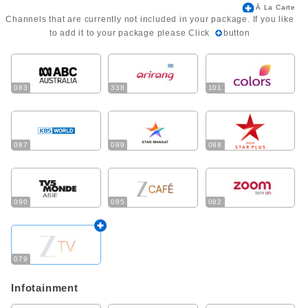
Ā La Carte
Channels that are currently not included in your package. If you like
to add it to your package please Click
button
083
338
101
087
089
088
090
085
082
079
Infotainment