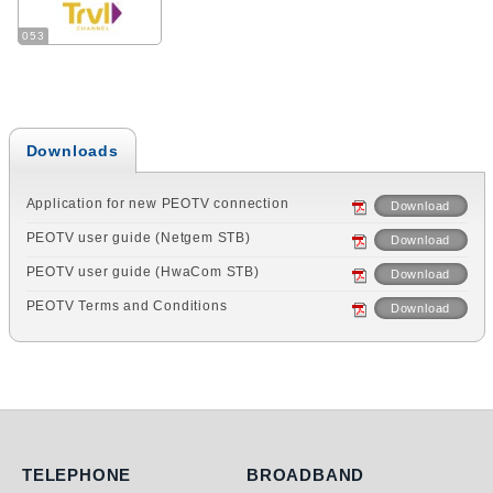
053
Downloads
Application for new PEOTV connection
Download
PEOTV user guide (Netgem STB)
Download
PEOTV user guide (HwaCom STB)
Download
PEOTV Terms and Conditions
Download
Telephone
Broadband
TELEPHONE
BROADBAND