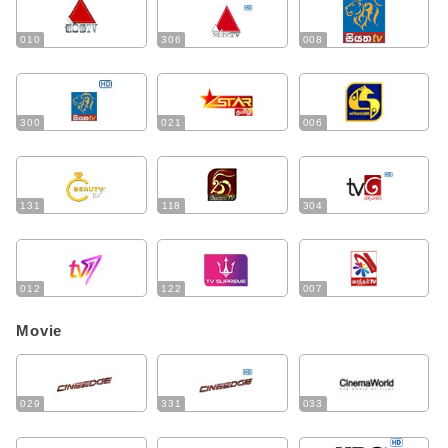
010
306
008
300
021
006
131
118
304
012
122
007
Movie
029
331
033