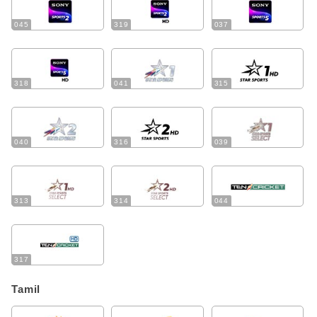
045
319
037
318
041
315
040
316
039
313
314
044
317
Tamil